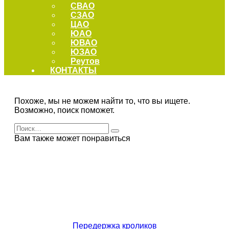
СВАО
СЗАО
ЦАО
ЮАО
ЮВАО
ЮЗАО
Реутов
КОНТАКТЫ
Похоже, мы не можем найти то, что вы ищете.
Возможно, поиск поможет.
Search
for:
Вам также может понравиться
Передержка кроликов