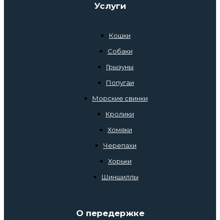
Услуги
Кошки
Собаки
Грызуны
Попугаи
Морские свинки
Кролики
Хомяки
Черепахи
Хорьки
Шиншиллы
О передержке