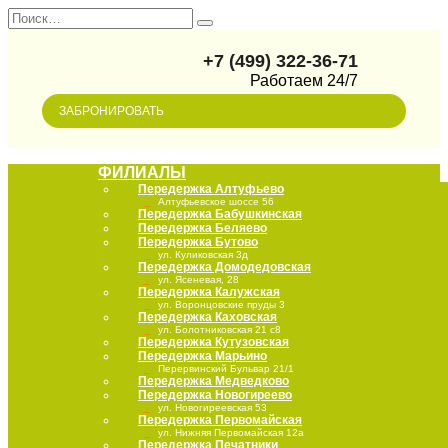
Перейти
Search
к
for:
содержанию
+7 (499) 322-36-71
Работаем 24/7
ЗАБРОНИРОВАТЬ
ФИЛИАЛЫ
Передержка Алтуфьево
Передержка Бабушкинская
Передержка Беляево
Передержка Бутово
Передержка Домодедовская
Передержка Калужская
Передержка Каховская
Передержка Кутузовская
Передержка Марьино
Передержка Медведково
Передержка Новогиреево
Передержка Первомайская
Передержка Печатники