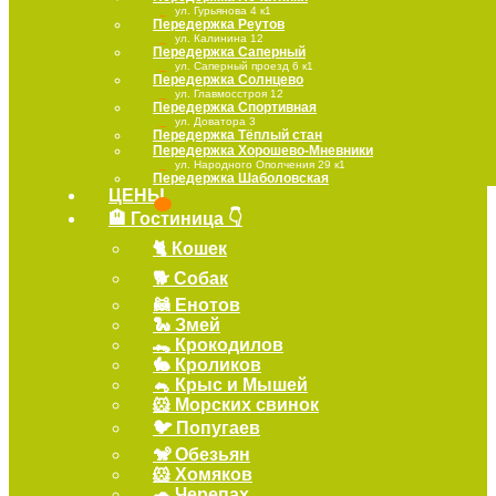
Передержка Реутов
Передержка Саперный
Передержка Солнцево
Передержка Спортивная
Передержка Тёплый стан
Передержка Хорошево-Мневники
Передержка Шаболовская
ЦЕНЫ
🏨 Гостиница 👇
🐈 Кошек
🐕 Собак
🦝 Енотов
🐍 Змей
🐊 Крокодилов
🐇 Кроликов
🐁 Крыс и Мышей
🐹 Морских свинок
🐦 Попугаев
🐒 Обезьян
🐹 Хомяков
🐢 Черепах