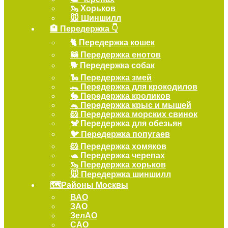
🦦 Хорьков
🐭 Шиншилл
🏨 Передержка 👇
🐈 Передержка кошек
🦝 Передержка енотов
🐕 Передержка собак
🐍 Передержка змей
🐊 Передержка для крокодилов
🐇 Передержка кроликов
🐁 Передержка крыс и мышей
🐹 Передержка морских свинок
🐒 Передержка для обезьян
🐦 Передержка попугаев
🐹 Передержка хомяков
🐢 Передержка черепах
🦦 Передержка хорьков
🐭 Передержка шиншилл
🗺️Районы Москвы
ВАО
ЗАО
ЗелАО
САО